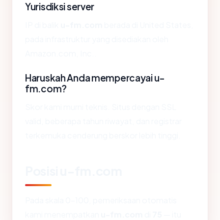
Yurisdiksi server
IP di balik
u-fm.com
berada di United States,
pada infrastruktur yang disediakan oleh
Amazon.com, Inc..
Haruskah Anda mempercayai u-
fm.com?
Skor kami murni teknis. Situs dengan SSL
valid, beberapa tahun riwayat, dan registrar
terkemuka cenderung berskor lebih tinggi.
Posisi u-fm.com
Pada skala 0-100, pemeriksaan otomatis
kami menempatkan
u-fm.com
di
75
— itu