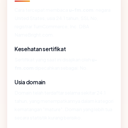
Cara tercepat membaca
u-fm.com
: negara
United States, usia 24.1 tahun, SSL No,
registrar TurnCommerce, Inc. DBA
NameBright.com.
Kesehatan sertifikat
Sertifikat yang saat ini disajikan oleh
u-
fm.com
dipecahkan sebagai: No.
Usia domain
Domain telah terdaftar selama sekitar 24.1
tahun, yang menempatkannya dalam kategori
kematangan "mature". Domain yang lebih tua
secara statistik kurang berisiko.