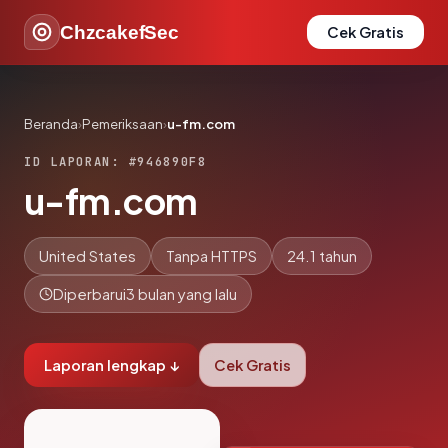
ChzcakefSec
Cek Gratis
Beranda
›
Pemeriksaan
›
u-fm.com
ID LAPORAN: #946890F8
u-fm.com
United States
Tanpa HTTPS
24.1 tahun
Diperbarui
3 bulan yang lalu
Laporan lengkap ↓
Cek Gratis