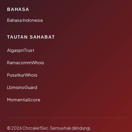
BAHASA
Bahasa Indonesia
TAUTAN SAHABAT
AlgaspriTrust
RamacommWhois
PusatkurWhois
LbmsinoGuard
MomentiaScore
© 2026 ChzcakefSec. Semua hak dilindungi.