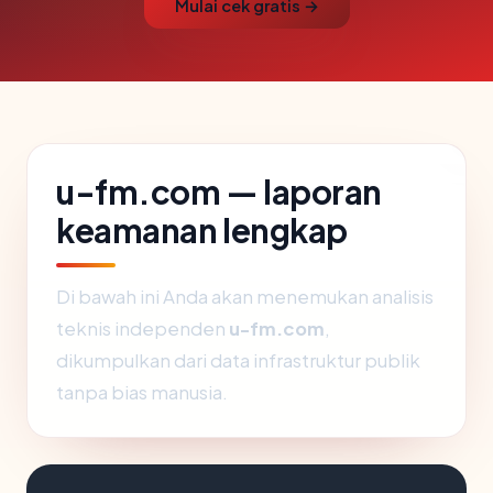
Mulai cek gratis →
u-fm.com — laporan
keamanan lengkap
Di bawah ini Anda akan menemukan analisis
teknis independen
u-fm.com
,
dikumpulkan dari data infrastruktur publik
tanpa bias manusia.