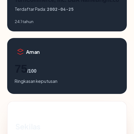
TurnCommerce, Inc. DBA NameBright.co
Terdaftar Pada:
2002-04-25
24.1 tahun
Aman
75
/100
Ringkasan keputusan
Sekilas