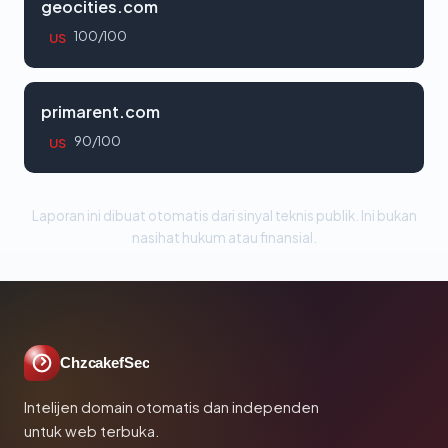
geocities.com
100/100
US
primarent.com
90/100
US
Laporan ini dibuat otomatis dari sinyal teknis publik. Ini bukan
nasihat hukum atau finansial.
ChzcakefSec
Intelijen domain otomatis dan independen
untuk web terbuka.