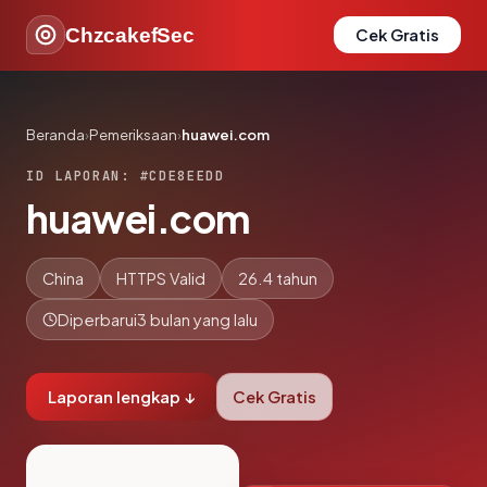
ChzcakefSec
Cek Gratis
Beranda
›
Pemeriksaan
›
huawei.com
ID LAPORAN: #CDE8EEDD
huawei.com
China
HTTPS Valid
26.4 tahun
Diperbarui
3 bulan yang lalu
Laporan lengkap ↓
Cek Gratis