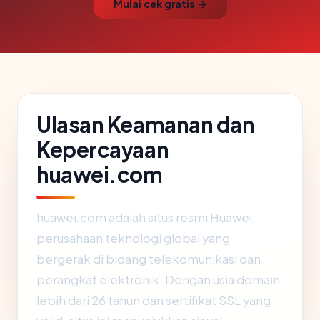
Mulai cek gratis →
Ulasan Keamanan dan
Kepercayaan
huawei.com
huawei.com adalah situs resmi Huawei,
perusahaan teknologi global yang
bergerak di bidang telekomunikasi dan
perangkat elektronik. Dengan usia domain
lebih dari 26 tahun dan sertifikat SSL yang