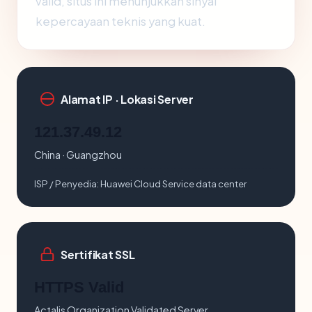
valid, situs ini menunjukkan sinyal
kepercayaan teknis yang kuat.
Alamat IP · Lokasi Server
121.37.49.12
China · Guangzhou
ISP / Penyedia:
Huawei Cloud Service data center
Sertifikat SSL
HTTPS Valid
Actalis Organization Validated Server