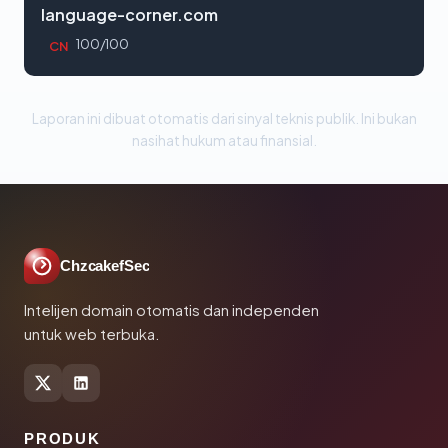
language-corner.com
100/100
CN
Laporan ini dibuat otomatis dari sinyal teknis publik. Ini bukan
nasihat hukum atau finansial.
ChzcakefSec
Intelijen domain otomatis dan independen
untuk web terbuka.
PRODUK