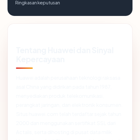
Ringkasan keputusan
Tentang Huawei dan Sinyal
Kepercayaan
Huawei adalah perusahaan teknologi raksasa
asal China yang didirikan pada tahun 1987,
menyediakan produk telekomunikasi,
perangkat jaringan, dan elektronik konsumen.
Situs huawei.com telah terdaftar sejak tahun
2000 dan menggunakan sertifikat SSL dari
Actalis, serta dihosting di pusat data milik