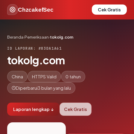
ChzcakefSec
Cek Gratis
Beranda
›
Pemeriksaan
›
tokolg.com
ID LAPORAN: #83DA1A61
tokolg.com
China
HTTPS Valid
0 tahun
Diperbarui
3 bulan yang lalu
Laporan lengkap ↓
Cek Gratis