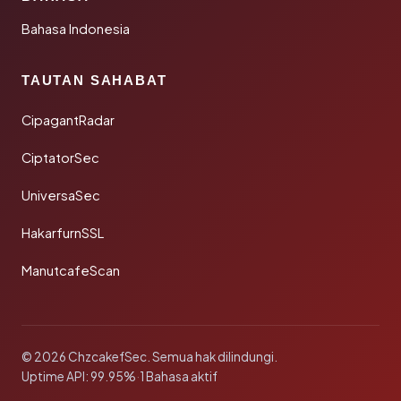
Bahasa Indonesia
TAUTAN SAHABAT
CipagantRadar
CiptatorSec
UniversaSec
HakarfurnSSL
ManutcafeScan
© 2026 ChzcakefSec. Semua hak dilindungi.
Uptime API: 99.95%
·
1 Bahasa aktif