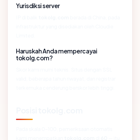
Yurisdiksi server
IP di balik
tokolg.com
berada di China, pada
infrastruktur yang disediakan oleh Cloudie
Limited.
Haruskah Anda mempercayai
tokolg.com?
Skor kami murni teknis. Situs dengan SSL
valid, beberapa tahun riwayat, dan registrar
terkemuka cenderung berskor lebih tinggi.
Posisi tokolg.com
Pada skala 0-100, pemeriksaan otomatis
kami menempatkan
tokolg.com
di
60
— itu