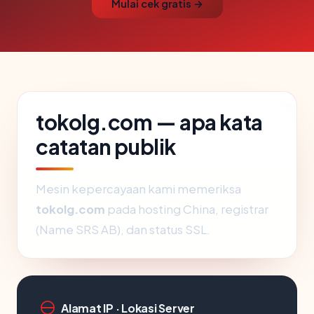
Mulai cek gratis →
tokolg.com — apa kata
catatan publik
Mesin kepercayaan kami memeriksa
tokolg.com
pada hosting China, registrar
(Name SRS AB), dan status SSL.
Alamat IP · Lokasi Server