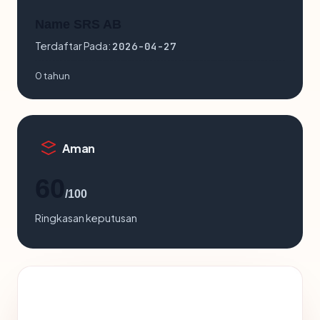
Name SRS AB
Terdaftar Pada:
2026-04-27
0 tahun
Aman
60
/100
Ringkasan keputusan