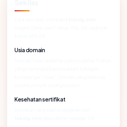
Sekilas
Cara tercepat membaca
tokolg.com
:
negara China, usia ? tahun, SSL OK, registrar
Name SRS AB.
Usia domain
Domain telah terdaftar selama sekitar ? tahun,
yang menempatkannya dalam kategori
kematangan "new". Domain yang lebih tua
secara statistik kurang berisiko.
Kesehatan sertifikat
Sertifikat yang saat ini disajikan oleh
tokolg.com
dipecahkan sebagai: OK.