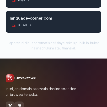
85/100
CN
language-corner.com
100/100
CN
Laporan ini dibuat otomatis dari sinyal teknis publik. Ini bukan
nasihat hukum atau finansial.
ChzcakefSec
Intelijen domain otomatis dan independen
untuk web terbuka.